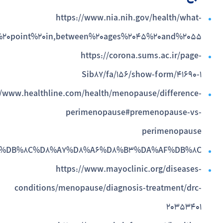
https://www.nia.nih.gov/health/what-
%20point%20in,between%20ages%2045%20and%2055.
https://corona.sums.ac.ir/page-
Sib87/fa/156/show-form/41690-1
//www.healthline.com/health/menopause/difference-
perimenopause#premenopause-vs-
perimenopause
com/%DB%8C%D8%A7%D8%A6%D8%B3%DA%AF%DB%8C/
https://www.mayoclinic.org/diseases-
conditions/menopause/diagnosis-treatment/drc-
20353401