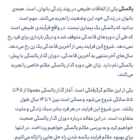
یائسگی
یکی از اتفاقات طبیعی در روند زندگی بانوان، است. همه­‌ی
بانوان در زندگی خود این وضعیت را تجربه می­‌کنند. مهم است
بدانید که یائسگی یک بیماری نیست. در واقع فرآیندی طبیعی است
که طی آن دوره­‌های قاعدگی متوقف شده و دیگر بارداری برای فرد رخ
نمی‌­دهد. شروع
ا
ین فرایند پس از آخرین قاعدگی یک زن رخ می­‌دهد.
سال­‌های آخر منتهی به آخرین قاعدگی، دوران گذار یائسگی یا پیش­
یائسگی نام دارد. زنان طی دوره گذار یائسگی علائم خاصی را تجربه
می‌­کنند.
یکی از این علائم گرگرفتگی است. آغاز گذار یائسگی معمولا از 45 تا
55 سالگی شروع می‌­شود و ممکن است بین 7 تا 14 سال طول
بکشد. سن شروع این فرایند در هر فرد بنابر سبک زندگی و ملیت
متفاوت است. در این مقاله درباره دوران گذار یائسگی صحبت
خواهیم کرد و به بررسی علائم یائسگی خواهیم پرداخت. در انتها
برای بهبود علائم فرایند یائسه شدن راه­ حل­ هایی را ارائه می‌­کنیم.