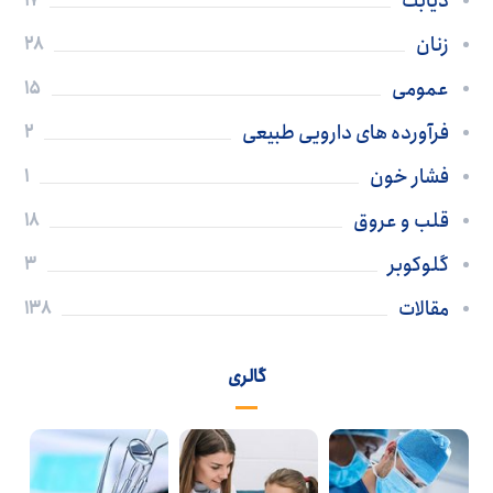
دیابت
17
زنان
28
عمومی
15
فرآورده های دارویی طبیعی
2
فشار خون
1
قلب و عروق
18
گلوکوبر
3
مقالات
138
گالری