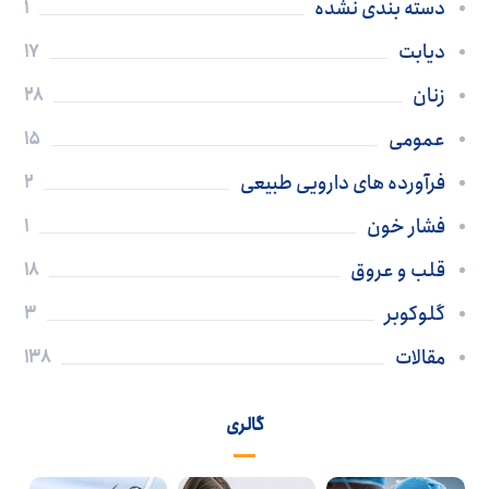
دسته بندی نشده
1
دیابت
17
زنان
28
عمومی
15
فرآورده های دارویی طبیعی
2
فشار خون
1
قلب و عروق
18
گلوکوبر
3
مقالات
138
گالری