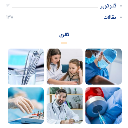
گلوکوبر
3
مقالات
138
گالری