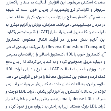
عضلات اسکلتی می‌شود. این افزایش فعالیت به معنای پاکسازی
سریع‌تر و کارآمدتر تری‌gلیسیرید از جریان خون است که نتیجه
مستقیم آن، کاهش سطح تری‌gلیسیرید خون، یکی از اهداف اصلی
در درمان دیسلیپیدمی، می‌باشد. همزمان، ورزش بر آنزیم دیگری به
نام لیستین-کلسترول آسیل‌ترانسفراز (LCAT) تأثیر مثبت می‌گذارد.
این آنزیم نقش محوری در فرآیند انتقال معکوس کلسترول
(Reverse Cholesterol Transport) ایفا می‌کند؛ فرآیندی که طی
آن، کلسترول خوب یا HDL، کلسترول اضافی را از بافت‌های محیطی
و دیواره عروق جمع‌آوری کرده و به کبد بازمی‌گرداند تا از بدن دفع
شود. ورزش با تحریک فعالیت LCAT، به بلوغ و کارایی ذرات HDL
کمک کرده و سطح این کلسترول محافظ را در خون افزایش می‌دهد.
علاوه بر این، مطالعات نشان داده‌اند که ورزش می‌تواند بر اندازه و
تراکم ذرات LDL (کلسترول بد) نیز تأثیر بگذارد. ذرات LDL کوچک و
متراکم (small, dense LDL) بسیار آتروژنیک‌تر و خطرناک‌تر از
ذرات LDL بزرگ هستند، زیرا به راحتی به دیواره عروق نفوذ کرده و