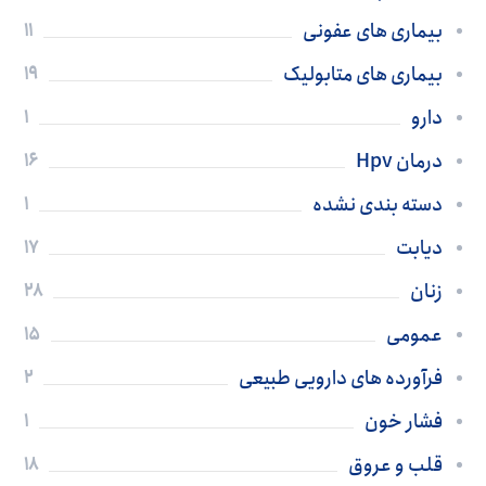
بیماری های عفونی
11
بیماری های متابولیک
19
دارو
1
درمان Hpv
16
دسته بندی نشده
1
دیابت
17
زنان
28
عمومی
15
فرآورده های دارویی طبیعی
2
فشار خون
1
قلب و عروق
18