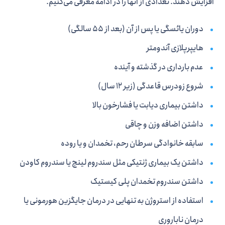
افزایش دهند. تعدادی از آن­ها را در ادامه معرفی می­‌کنیم.
دوران یائسگی یا پس از آن (بعد از 55 سالگی)
هایپرپلازی آندومتر
عدم بارداری در گذشته و آینده
شروع زودرس قاعدگی (زیر 12 سال)
داشتن بیماری دیابت یا فشارخون بالا
داشتن اضافه وزن و چاقی
سابقه خانوادگی سرطان رحم، تخمدان و یا روده
داشتن یک بیماری ژنتیکی مثل سندروم لینچ یا سندروم کاودن
داشتن سندروم تخمدان پلی کیستیک
استفاده از استروژن به تنهایی در درمان جایگزین هورمونی یا
درمان ناباروری