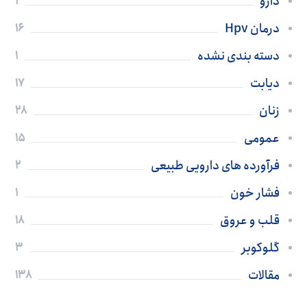
دارو
1
درمان Hpv
16
دسته بندی نشده
1
دیابت
17
زنان
28
عمومی
15
فرآورده های دارویی طبیعی
2
فشار خون
1
قلب و عروق
18
گلوکوبر
3
مقالات
138