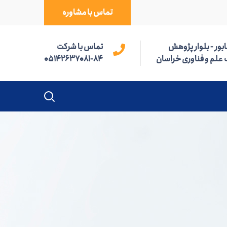
تماس با مشاوره
بور - بلوار پژوهش
تماس با شرکت
 علم و فناوری خراسان
05142637081-84