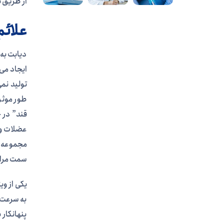
از طریق ت
علائم دیابت نوع 
دیابت به
ایجاد می
تولید نمی
طور موثر 
قند” در خ
عضلات و ا
مجموعه‌ا
سمت مراح
یکی از وی
به سرعت و
پنهانکار 