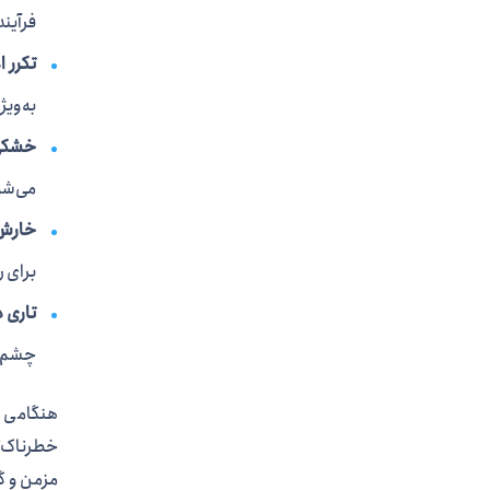
فرآین
تکرر ا
به‌وی
خشکی
می‌شو
خارش 
برای ر
تاری د
چشم ب
هنگامی ک
خطرناک‌ت
مزمن و گا