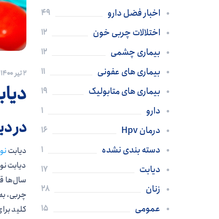
اخبار فضل دارو
49
اختلالات چربی خون
12
بیماری چشمی
12
بیماری های عفونی
11
۲ تیر ۱۴۰۰
دیاب
بیماری های متابولیک
19
دارو
1
در دی
درمان Hpv
16
دسته بندی نشده
1
دیابت
نو
دیابت نوع
دیابت
17
سال‌ها ق
زنان
28
چربی، به
عمومی
15
کلید برای