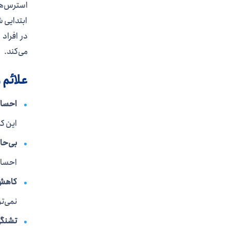
استرس‌ها
ابتدایی ش
در افراد
می‌کند.
علائم 
احساس
این ک
بی‌حا
احساس
کاهش 
نمی‌ت
تشنگی