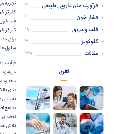
تجزیه موا
فرآورده های دارویی طبیعی
2
گلوکز خون
فشار خون
1
قند خون 
قلب و عروق
18
گلوکز خو
برای مدت‌
گلوکوبر
3
سلول‌های
مقالات
138
فرآیند
مق
گالری
می‌شود. ا
محدوده ط
بتای پانک
به پایان 
به نفع اف
نقطه‌ای 
تلاش جبر