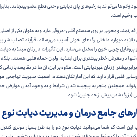
د زخم‌ها می‌تواند به زخم‌های پای دیابتی و حتی قطع عضو بینجامد. بنابراین
ب وخیم است.
 قدرتمند و مخربی بر روی سیستم قلبی-عروقی دارد و به عنوان یکی از اصل
بالا به دیواره داخلی رگ‌های خونی آسیب می‌رساند، فرآیند تصلب شرایین
پروفایل چربی خون را مختل می‌سازد. این تأثیرات در زنان مبتلا به دیابت
 تنها در معرض خطر بیشتری برای ابتلا به اولین حمله قلبی هستند، بلکه
برابر بیشتر از زنان غیردیابتی است. علاوه بر این، آن‌ها در مقایسه با زنانی
نارسایی قلبی قرار دارند که این آمار تکان‌دهنده، اهمیت مدیریت تهاجمی
‌تواند همچنین منجر به پیچیده شدن شرایط و به وجود آمدن عوارض جدی د
ی (بزرگ شدن بیش از حد جنین) شود.
رهای جامع درمان و مدیریت دیابت نوع ۲
این است که شما می‌توانید دیابت نوع دو را به طرز بسیار موثری کنترل
کردن آن، بلکه حفظ سطح قند خون در یک محدوده هدف مشخص و ایمن است ت