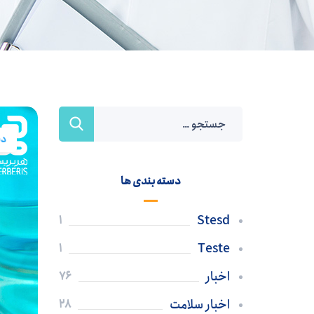
دی
دسته بندی ها
Stesd
1
Teste
1
اخبار
76
اخبار سلامت
28