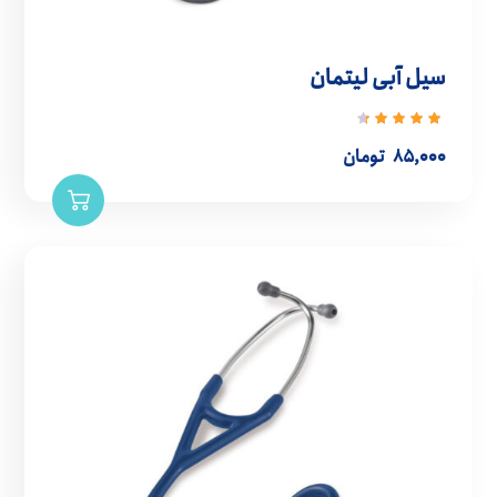
سیل آبی لیتمان
نمره
4.50
از
۸۵,۰۰۰
تومان
5