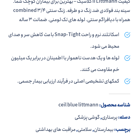
کیفیت II Littmann کلاسیک – بهترین برای بیماران کوچک شما.
سینه بند فولادی ضد زنگ دو طرفه. زنگ سنتی 3/4 combined
همراه با دیافراگم سنتی. لوله های تک لومنی. ضمانت 3 ساله
اسکاتلند نرم و راحت Snap-Tight باعث کاهش سر و صدای
محیط می شود.
لوله ها و یک هدست ناهموار با اطمینان در برابر یک میلیون
خم مقاومت می کنند.
کمکهای تشخیصی اصلی در فرآیند ارزیابی بیمار جسمی.
شناسه محصول:
ceil blue littmann
دسته:
پرستاری
,
گوشی پزشکی
برچسب:
بیمارستان
,
سلامتی
,
مراقبت های بهداشتی