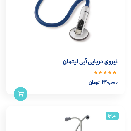
نیروی دریایی آبی لیتمان
نمره
5.00
از
۲۴۰,۰۰۰
تومان
5
حراج!