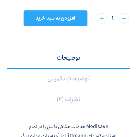
افزودن به سبد خرید
توضیحات
توضیحات تکمیلی
نظرات (2)
Medisave خدمات حکاکی با لیزر را در تمام
استتوسکوپهای Littmann ما (و بسیاری موارد دیگر