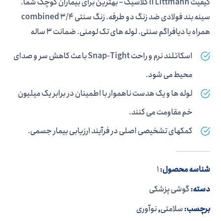
کیفیت II Littmann کلاسیک – بهترین برای بیماران کوچک شما.
سینه بند فولادی ضد زنگ دو طرفه. زنگ سنتی 3/4 combined
همراه با دیافراگم سنتی. لوله های تک لومنی. ضمانت 3 ساله
اسکاتلند نرم و راحت Snap-Tight باعث کاهش سر و صدای
محیط می شود.
لوله ها و یک هدست ناهموار با اطمینان در برابر یک میلیون
خم مقاومت می کنند.
کمکهای تشخیصی اصلی در فرآیند ارزیابی بیمار جسمی.
شناسه محصول:
1
دسته:
گوشی پزشکی
برچسب:
سلامتی
,
نوآوری