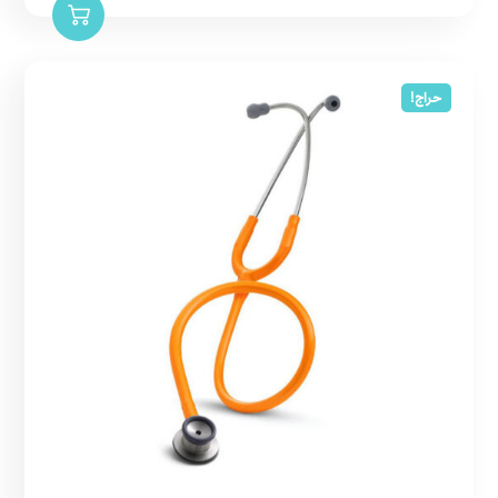
حراج!