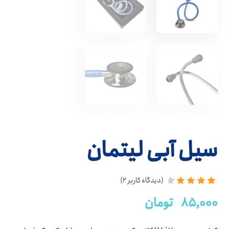
سیل آبی لیتمان
(دیدگاه کاربر
2
)
2
امتیاز
۸۵,۰۰۰
تومان
4.50
از
5
امتیاز
مشتری