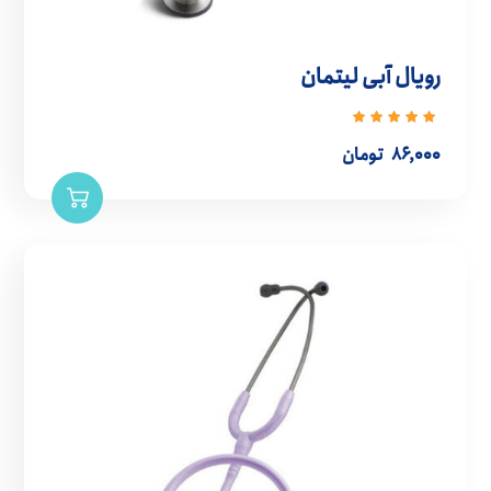
رویال آبی لیتمان
نمره
5.00
از
۸۶,۰۰۰
تومان
5