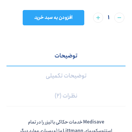
افزودن به سبد خرید
توضیحات
توضیحات تکمیلی
نظرات (2)
Medisave خدمات حکاکی با لیزر را در تمام
استتوسکوپهای Littmann ما (و بسیاری موارد دیگر