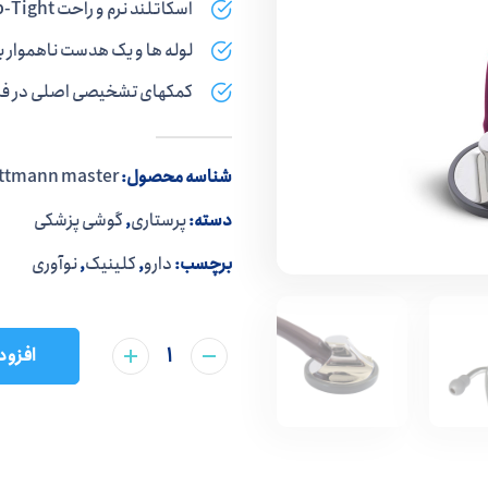
اسکاتلند نرم و راحت Snap-Tight باعث کاهش سر و صدای محیط می شود.
لوله ها و یک هدست ناهموار ب
کمکهای تشخیصی اصلی در فرآی
شناسه محصول:
ittmann master
دسته:
پرستاری
,
گوشی پزشکی
برچسب:
دارو
,
کلینیک
,
نوآوری
افزود