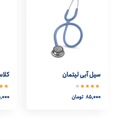
سیل آبی لیتمان
کلاس
نمره
نمر
4.50
از
.50
۸۵,۰۰۰
تومان
,۰۰۰
5
5