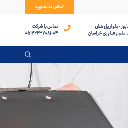
تماس با مشاوره
بور - بلوار پژوهش
تماس با شرکت
 علم و فناوری خراسان
05142637081-84