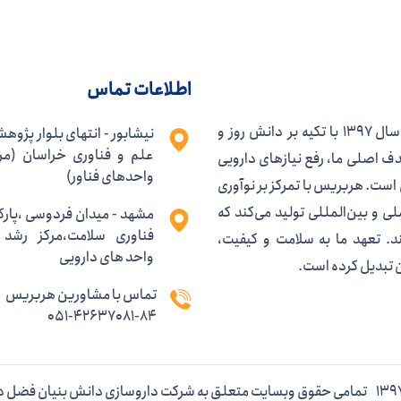
اطلاعات تماس
هربریس، برند دارویی شرکت دانش‌بنیان فضل دارو، از سال ۱۳۹۷ با تکیه بر دانش روز و
نیشابور - انتهای بلوار پژوهش
علم و فناوری خراسان (مر
ف اصلی ما، رفع نیازهای دارویی
واحدهای فناور)
است. هربریس با تمرکز بر نوآوری
 و بین‌المللی تولید می‌کند که
مشهد - میدان فردوسی ،پارک
فناوری سلامت،مرکز رشد 
د. تعهد ما به سلامت و کیفیت،
واحد های دارویی
ن تبدیل کرده است.
تماس با مشاورین هربریس
051-42637081-84