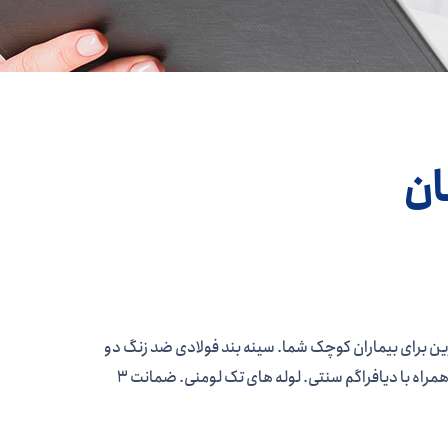
ان
 کلاسیک – بهترین برای بیماران کوچک شما. سینه بند فولادی ضد زنگ دو
طرفه. زنگ سنتی 3/4 combined همراه با دیافراگم سنتی. لوله های تک لومنی. ضمانت 3