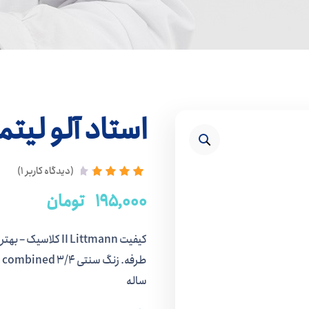
استاد آلو لیتم
(دیدگاه کاربر
1
)
1
امتیاز
۱۹۵,۰۰۰
تومان
4.00
از 5
امتیاز
مشتری
کیفیت II Littmann
ساله