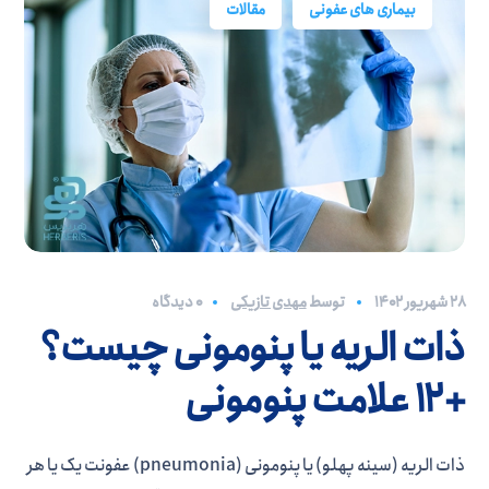
بیماری های عفونی
مقالات
۲۸ شهریور ۱۴۰۲
توسط
مهدی تازیکی
0 دیدگاه
ذات الریه یا پنومونی چیست؟
+12 علامت پنومونی
ذات الریه (سینه پهلو) یا پنومونی (pneumonia) عفونت یک یا هر