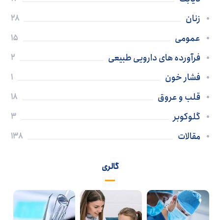
زنان
28
عمومی
15
فرآورده های دارویی طبیعی
2
فشار خون
1
قلب و عروق
18
گلوکوبر
3
مقالات
138
گالری