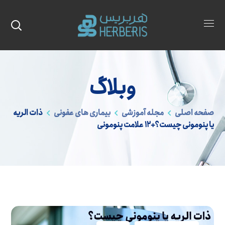
وبلاگ
صفحه اصلی
مجله آموزشی
بیماری های عفونی
ذات الریه
یا پنومونی چیست؟+12 علامت پنومونی