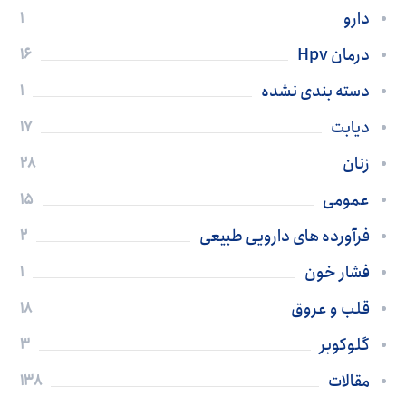
دارو
1
درمان Hpv
16
دسته بندی نشده
1
دیابت
17
زنان
28
عمومی
15
فرآورده های دارویی طبیعی
2
فشار خون
1
قلب و عروق
18
گلوکوبر
3
مقالات
138