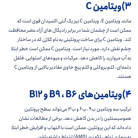
3)ویتامین C
مانند ویتامین E، ویتامین C نیز یک آنتی اکسیدان قوی است که
ممکن است از چشمان شما در برابر رادیکال های آزاد مضر محافظت
کند. ویتامین C برای ساخت پروتئینی به نام کلاژن که در ساختار
چشم نقش دارد، مورد نیاز است. ویتامین C ممکن است خطر ابتلا
به آب مروارید را کاهش دهد. مرکبات و میوه‌های استوایی، فلفل
دلمه‌ای، کلم بروکلی و کلم پیچ حاوی مقادیر بالایی از ویتامین C
هستند.
4)ویتامین‌های B9 ، B6 و B12
ترکیب سه ویتامین ب9، ب6 و ب12 می‌تواند سطح پروتئین
هموسیستئین را در بدن کاهش دهد. برخی از مطالعات نشان
داده‌اند که این پروتئین، ممکن است با التهاب و افزایش خطر ابتلا
به بیماری تباهی لکه زرد (AMD) ارتباط داشته باشد.