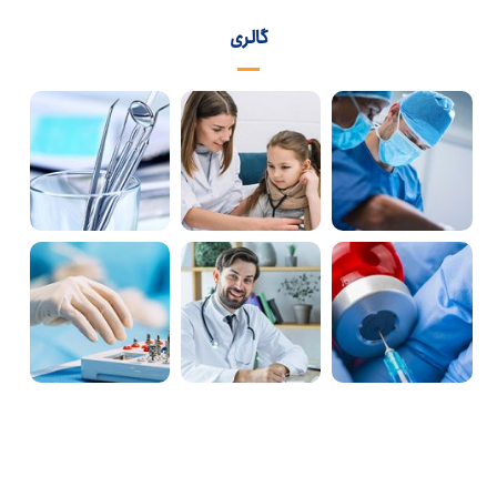
گالری