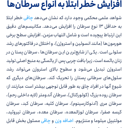
افزایش خطر ابتلا به انواع سرطان‌ها
شواهد علمی محکمی وجود دارد که نشان می‌دهد
چاقی
خطر ابتلا
به حداقل ۱۳ نوع سرطان را افزایش می‌دهد. مکانیسم‌های دقیق
این ارتباط پیچیده است و شامل التهاب مزمن، افزایش سطح برخی
هورمون‌ها (مانند انسولین و استروژن)، و اختلال در فاکتورهای رشد
سلولی است. یکی از شایع‌ترین این سرطان‌ها، سرطان پستان در
زنان یائسه است، زیرا بافت چربی پس از یائسگی به منبع اصلی تولید
استروژن تبدیل می‌شود و سطوح بالای استروژن می‌تواند رشد
سلول‌های سرطانی پستان را تحریک کند. سرطان‌های دیگری که
شیوع آنها در افراد چاق به طور قابل توجهی بیشتر است عبارتند از:
سرطان روده بزرگ (کولورکتال)، سرطان آندومتر (لایه داخلی رحم)،
سرطان مری (آدنوکارسینوم)، سرطان کلیه، سرطان کبد، سرطان
کیسه صفرا، سرطان لوزالمعده، سرطان معده، سرطان تیروئید،
مولتیپل میلوما و مننژیوم.
اضافه وزن
و
چاقی
مسئول بخش قابل