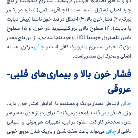
دو را به طور تصاعدی افزایش می‌دهند. سندروم متابولیک از پنج
جزء اصلی تشکیل شده است: ۱) چاقی شکمی (اندازه دور کمر
بزرگ)، ۲) فشار خون بالا، ۳) اختلال در قند خون ناشتا (پیش دیابت
یا دیابت)، ۴) سطوح بالای تری‌گلیسیرید در خون، و ۵) سطوح
پایین کلسترول خوب یا HDL. وجود تنها سه مورد از این پنج معیار
برای تشخیص سندروم متابولیک کافی است و
چاقی
مرکزی، هسته
اصلی و محرک این سندرم است.
فشار خون بالا و بیماری‌های قلبی-
عروقی
چاقی
ارتباطی بسیار پررنگ و مستقیم با افزایش فشار خون دارد.
وزن اضافی بدن قلب را مجبور می‌کند تا برای پمپاژ خون به سراسر
بدن، سخت‌تر کار کند. علاوه بر این، تغییرات هورمونی و التهابی
ناشی از
چاقی
می‌تواند باعث سفت شدن و باریک شدن عروق خونی