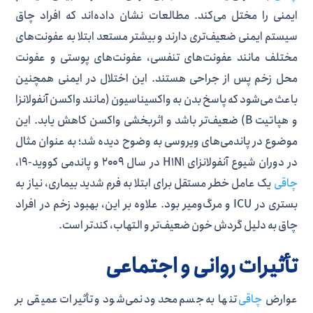
ایمنی را مختل می‌کند. مطالعات نشان داده‌اند که افراد چاق
سیستم ایمنی ضعیف‌تری دارند و بیشتر مستعد ابتلا به عفونت‌های
مختلف مانند عفونت‌های تنفسی، عفونت‌های پوستی و عفونت
محل زخم پس از جراحی هستند. این اختلال در ایمنی همچنین
باعث می‌شود که پاسخ بدن به واکسیناسیون (مانند واکسن آنفولانزا
و هپاتیت B) ضعیف‌تر باشد و اثربخشی واکسن کاهش یابد. این
موضوع در پاندمی‌های ویروسی به وضوح دیده شد؛ به عنوان مثال
در دوران شیوع آنفولانزای H1N1 در سال ۲۰۰۹ و پاندمی کووید-۱۹،
چاقی
یک عامل خطر مستقل برای ابتلا به فرم شدید بیماری، نیاز به
بستری در ICU و مرگ‌ومیر بود. علاوه بر این، بهبود زخم در افراد
چاق به دلیل گردش خون ضعیف‌تر و التهاب، کندتر است.
تأثیرات روانی و اجتماعی
عوارض
چاقی
تنها به جسم محدود نمی‌شود و تأثیرات عمیقی بر