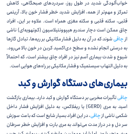
خواب‌آلودگی شدید در طول روز، سردردهای صبحگاهی، کاهش
تمرکز و مهم‌تر از همه، افزایش شدید خطر فشار خون بالا، آریتمی
قلبی، سکته قلبی و سکته مغزی همراه است. علاوه بر این، افراد
چاق ممکن است دچار سندرم هیپوونتیلاسیون (کم‌تهویه‌ای) ناشی
از
چاقی
شوند که در آن به دلیل فشار مکانیکی بر ریه‌ها، تبادل گازها
به درستی انجام نشده و سطح دی‌اکسید کربن در خون بالا می‌رود.
شیوع و شدت بیماری آسم نیز در افراد چاق بیشتر است، که احتمالاً
به دلیل التهاب سیستمیک و فشار مکانیکی بر راه‌های هوایی است.
بیماری‌های دستگاه گوارش و کبد
چاقی
تأثیرات مخربی بر دستگاه گوارش و کبد دارد. بیماری بازگشت
اسید به مری (GERD) یا ریفلاکس، به دلیل افزایش فشار داخل
شکمی ناشی از
چاقی
، در این افراد بسیار شایع است که باعث سوزش
سر دل و در دراز مدت می‌تواند به مری بارت و افزایش خطر سرطان
مری منجر شود. اما شاید مهم‌ترین عارضه کبدی، بیماری کبد چرب