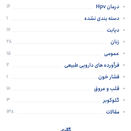
درمان Hpv
16
دسته بندی نشده
1
دیابت
17
زنان
28
عمومی
15
فرآورده های دارویی طبیعی
2
فشار خون
1
قلب و عروق
18
گلوکوبر
3
مقالات
138
گالری