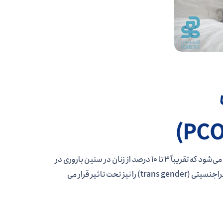
سندرم تخمدان پلی کیستیک (PCOS) یک اختلال هورمونی شایع است که تخمین زده می‌شود که تقریباً 3 تا 10 درصد از زنان در سنین باروری در
سراسر جهان را تحت تأثیر قرار می دهد. سندرم تخمدان پلی کیستیک همچنین افراد فراجنسیتی (trans gender) را نیز تحت تاثیر قرار می