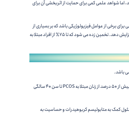
 اما شواهد علمی کمی برای حمایت از اثربخشی آن برای
رای برخی از عوامل فیزیولوژیکی باشد که بر بسیاری از
افراد مبتلا به PCOS تاثیر می گذارد. همچنین ممکن است حساسیت به انسولین را افزایش دهد. تخمین زده می شود که تا 75٪ از افراد مبتلا به
اگر مقاومت به انسولین درمان نشود، در نهایت می تواند به دیابت نوع 2 تبدیل شود. بیش از 50 درصد از زنان مبتلا به PCOS تا سن 40 سالگی
سئول کمک به متابولیسم کربوهیدرات و حساسیت به