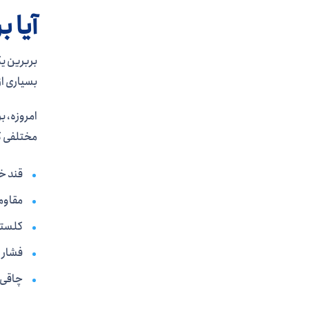
آیا 
بسیاری از
امروزه، ب
مختلفی که
قند خو
مقاوم
کلستر
فشار خ
چاقی