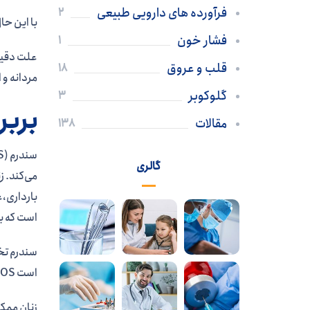
فرآورده های دارویی طبیعی
2
با این حال، تحقیقات 
فشار خون
1
قلب و عروق
18
مردانه و ال
گلوکوبر
3
بربر
مقالات
138
گالری
می‌کند. ز
بارداری،ع
است که با
است PCOS داشته باشند، بلکه زنان یائسه نیز ممکن است این اختلال را داشته باشند.