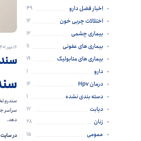
اخبار فضل دارو
49
اختلالات چربی خون
12
بیماری چشمی
12
بیماری های عفونی
11
۱۶ مهر ۱۴۰۱
سندر
بیماری های متابولیک
19
دارو
1
سندر
درمان Hpv
16
دسته بندی نشده
1
دیابت
17
دهد.
زنان
28
عمومی
15
در سایت 