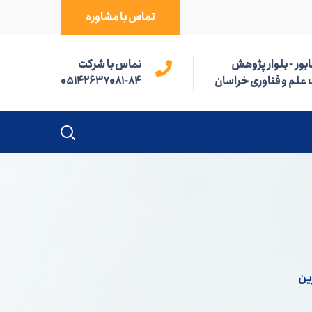
تماس با مشاوره
بور - بلوار پژوهش
تماس با شرکت
 علم و فناوری خراسان
05142637081-84
ین