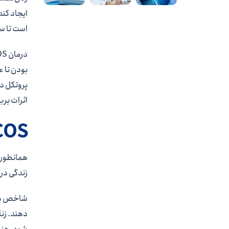
است تا سن 40 سالگی به دیابت نوع 2 
بودن تا ع
پروتکل د
اثرات بربرین
PCOS چ
همانطور 
زندگی در مورد عل