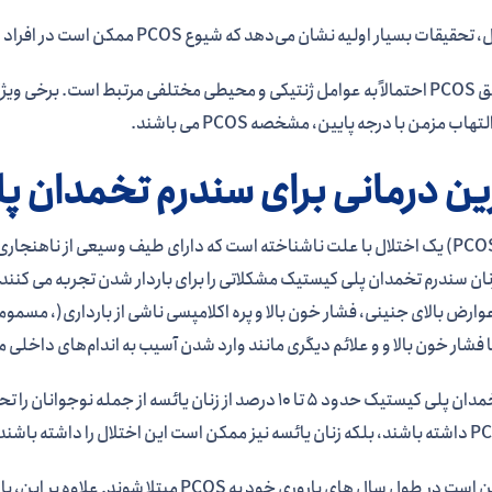
بسیار اولیه نشان می‌دهد که شیوع PCOS ممکن است در افراد فراجنسیتی (trans gender) حتی بیشتر از زنان باشد.
علت دقیق PCOS احتمالاً به عوامل ژنتیکی و محیطی مختلفی مرتبط است. ب
تهاب مزمن با درجه پایین، مشخصه PCOS می باشند.
ین درمانی برای سندرم تخمدان پ
سندرم (PCOS) یک اختلال با علت ناشناخته است که دارای طیف وسیعی از ناهن
نان سندرم تخمدان پلی کیستیک مشکلاتی را برای باردار شدن تجربه می کنند
وارض بالای جنینی، فشار خون بالا و پره اکلامپسی ناشی از بارداری(، مسمومیت
 فشار خون بالا و و علائم دیگری مانند وارد شدن آسیب به اندام‌های داخلی
سندرم تخمدان پلی کیستیک حدود 5 تا 10 درصد از زنان یائسه ا
زنان ممکن است در طول سال های باروری خود به 