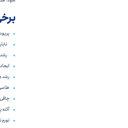
شود. هنگ
برخی
پریود
نابار
رشد غ
ایجاد
رشد م
طاسی ی
چاقی،
آکنه 
تورم ت