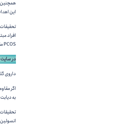
همچنین گ
این اهدا
تحقیقات ا
PCOS مقاوم به انسولین هستند.
در سایت 
داروی گلوکوبر 300 حاوی بربرین اولین مکمل ایرانی د
به دیابت نوع 2 مبتلا
تحقیقات 
انسولین 