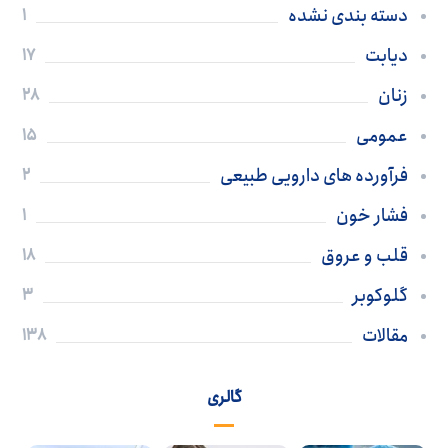
دسته بندی نشده
1
دیابت
17
زنان
28
عمومی
15
فرآورده های دارویی طبیعی
2
فشار خون
1
قلب و عروق
18
گلوکوبر
3
مقالات
138
گالری