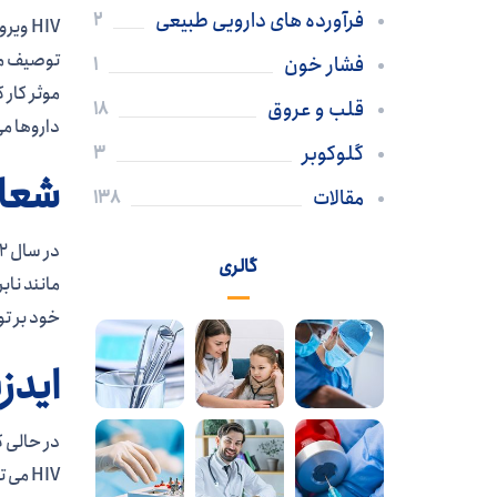
فرآورده های دارویی طبیعی
2
توصیف می 
فشار خون
1
قلب و عروق
18
داروها می توانند HIV را با قطع کردن چرخه 
گلوکوبر
3
شعارر
مقالات
138
گالری
خود بر تو
ایدز
HIV می تواند منجر به ایجاد ایدز شود.