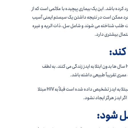
جدی به سیستم ایمنی بدن وارد کرده باشد. این یک بیماری پیچیده با علائمی است که از
H مربوط به عفونت هایی است که فرد ممکن است در نتیجه داشتن یک سیستم ایمنی آسیب
فرصت طلب شناخته می شوند و شامل سل، ذات الریه و غیره
حتمال بیشتری دارد.
عفونت HIV لزوماً به مرحله 3 پیشرفت نمی کند. در واقع، بسیاری از افراد مبتلا به HIV سال ها بدون ابتلا به ایدز زندگی می کنند. به لطف
در حالی که یک فرد می تواند بدون ابتلا به ایدز به عفونت HIV مبتلا شود، هر فردی که مبتلا به ایدز تشخیص داده شده است قبلاً به HIV مبتلا