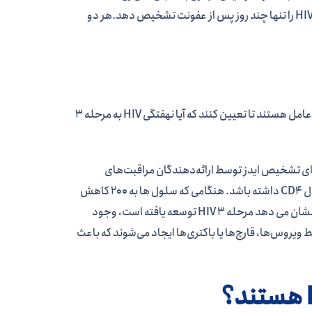
پروتئین های تولید شده توسط ویروس و آنتی بادی ها هستند. این آزمایش می تواند HIV را تنها چند روز پس از عفونت تشخیص دهد.هر دو
ایدز مرحله آخر عفونت HIV است. ارائه دهندگان مراقبت های بهداشتی به دنبال چند عامل هستند تا تعیین کنند که آیا نهفتگی HIV به مرحله 3
ای CD4 را از بین می‌برد، یکی از راه‌های تشخیص ایدز توسط ارائه‌دهندگان مراقبت‌های
بهداشتی، شمارش این سلول‌ها است. یک فرد بدون HIV می تواند از 500 تا 1200 سلول CD4 داشته باشد. هنگامی که سلول ها به 200 کاهش
می یابد، فرد مبتلا به HIV دارای مرحله 3 HIV در نظر گرفته می شود. عامل دیگری که نشان می دهد مرحله 3 HIV توسعه یافته است، وجود
س‌ها، قارچ‌ها یا باکتری‌ها ایجاد می‌شوند که باعث