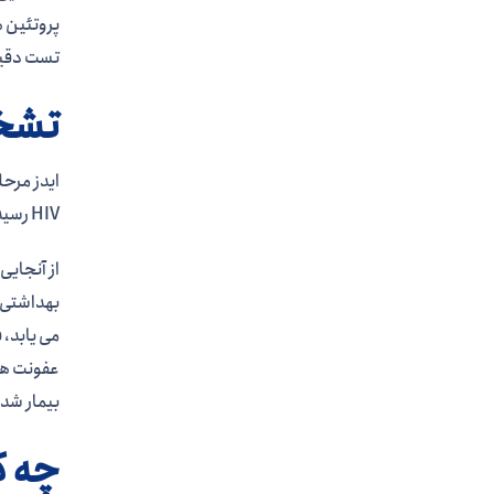
تست دقیق
تشخی
HIV رسیده است یا خیر.
عفونت ها
بیمار شدن
چه کس