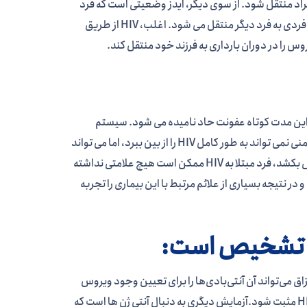
 بین افراد منتقل شود. از سوی دیگر، ایدز وضعیتی است که فرد
تنها پس از ابتلا به HIV به آن مبتلا می شود. این ویروس از طریق تبادل مایعات بدن از فردی به فرد دیگر منتقل می شود. اغلب، HIV از طریق
 را در دوران بارداری به فرزند خود منتقل کند.
کند. این مدت کوتاه عفونت حاد نامیده می شود. سیستم
ایمنی عفونت را تحت کنترل در می آورد که منجر به یک دوره تاخیر می شود. سیستم ایمنی نمی تواند به طور کامل HIV را از بین ببرد، اما می تواند
آن را برای مدت طولانی کنترل کند. در طول این دوره نهفتگی، که می تواند سال ها طول بکشد، فرد مبتلا به HIV ممکن است هیچ علامتی نداشته
ر نتیجه بسیاری از علائم مرتبط با این بیماری را تجربه
یا بزاق می‌تواند آن آنتی‌بادی‌ها را برای تعیین وجود ویروس
شناسایی کند. ممکن است چند هفته بعد از انتقال طول بکشد تا آزمایش آنتی بادی HIV مثبت شود.آزمایش دیگری به دنبال آنتی ژن ها است که