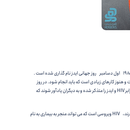
فضل دارو 1 دسامبر مصادف با 10 آذر (روز جهانی ایدز ) را گرامی می دارد.از سال ۱۹۸۸ اول دسامبر روز جهانی ایدز نام گذاری شده است .
ه به عموم مردم یادآوری شود که HIV از بین نرفته‌است و هنوز کارهای زیادی است که باید انجام شود. در روز
جهانی ایدز مردم لباس‌های شان را به روبان قرمز مزین می‌کنند تا توجه و مراقبت در برابر HIV و ایدز را متذکر شده و به دیگران یادآور شوند که
به راحتی می توان اچ آی وی و ایدز را با هم اشتباه گرفت. آنها تشخیص های متفاوتی دارند، HIV ویروسی است که می تواند منجر به بیماری به نام