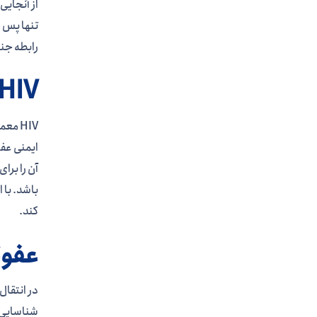
رابطه جنس
HIV همیشه علائمی ایجاد نمی کن
HIV م
باشد. با 
کند.
عفونت HIV با یک آزمایش 