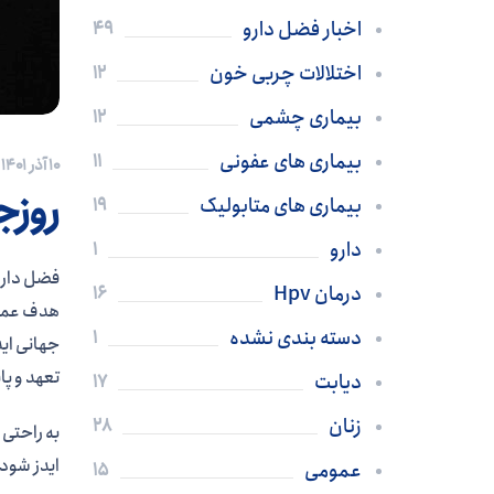
اخبار فضل دارو
49
اختلالات چربی خون
12
بیماری چشمی
12
بیماری های عفونی
11
۱۰ آذر ۱۴۰۱
روزج
بیماری های متابولیک
19
دارو
1
درمان Hpv
16
دسته بندی نشده
1
تعهد و پا
دیابت
17
زنان
28
ایدز شود که به عن
عمومی
15