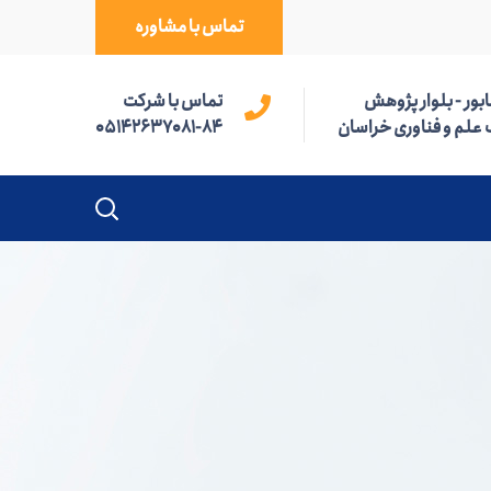
تماس با مشاوره
بور - بلوار پژوهش
تماس با شرکت
 علم و فناوری خراسان
05142637081-84